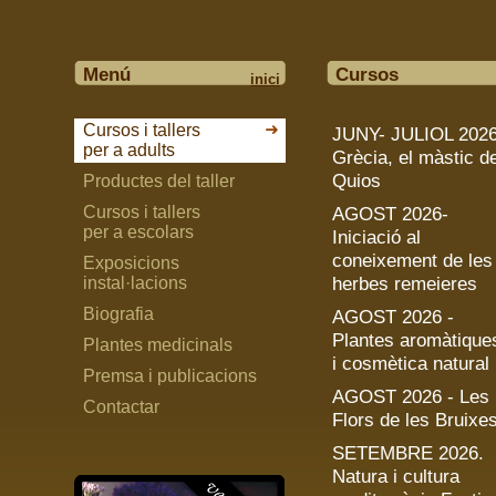
Menú
Cursos
inici
Cursos i tallers
JUNY- JULIOL 202
per a adults
Grècia, el màstic d
Quios
Productes del taller
Cursos i tallers
AGOST 2026-
per a escolars
Iniciació al
coneixement de les
Exposicions
herbes remeieres
instal·lacions
Biografia
AGOST 2026 -
Plantes aromàtique
Plantes medicinals
i cosmètica natural
Premsa i publicacions
AGOST 2026 - Les
Contactar
Flors de les Bruixe
SETEMBRE 2026.
Natura i cultura