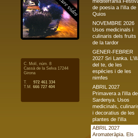
mediterrània Festiv
de poesia a l'illa de
Quios
NOVEMBRE 2026
Usos medicinals i
culinaris dels fruits
de la tardor
GENER-FEBRER
2027 Sri Lanka. L'ill
C. Molí, núm. 8
del te, de les
Cassà de la Selva 17244
espècies i de les
Girona
nimfes
T.
972 461 334
ABRIL 2027
T.M.
666 727 404
Primavera a l'illa de
Sardenya. Usos
medicinals, culinari
i decoratius de les
plantes de l'illa
ABRIL 2027
Aromateràpia. Els