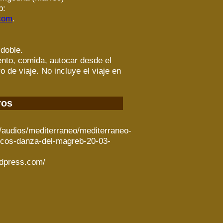
b:
.com
.
 doble.
iento, comida, autocar desde el
o de viaje. No incluye el viaje en
ros
y/audios/mediterraneo/mediterraneo-
ecos-danza-del-magreb-20-03-
rdpress.com/