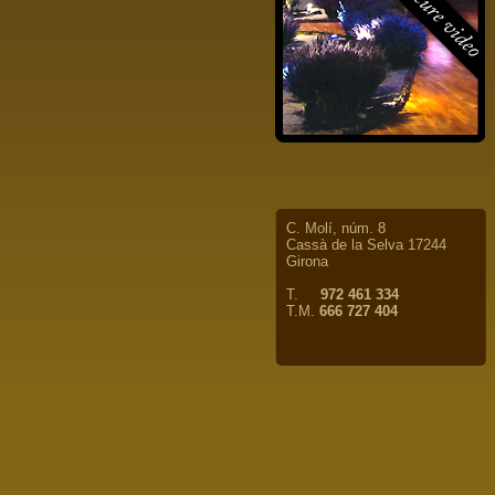
C. Molí, núm. 8
Cassà de la Selva 17244
Girona
T.
972 461 334
T.M.
666 727 404