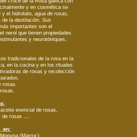
 del cruce de la Rosa gallica con
icinalmente y en cosmética se
l y el hidrolato,
agua de rosas
,
 de la destilación. Sus
ás importantes son el
 y el nerol que tienen propiedades
estimulantes y neurotòniques.
s tradicionales de la rosa en la
a, en la cocina y en los rituales.
ultivadoras de rosas y recolección
parados.
e rosas.
rosas.
s:
aceite esencial de rosas,
 de rosas ....
s en:
 Mgouna (Marroc)