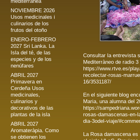
mediterránea
NOVIEMBRE 2026
Usos medicinales i
culinarios de los
frutos del otoño
ENERO-FEBRERO
2027 Sri Lanka. La
Isla del té, de las
Consultar la entrevista s
especies y de los
Mediterràneo de radio 3
nenúfares
https://www.rtve.es/pla
ABRIL 2027
recolectar-rosas-marru
Primavera en
16/3531187/
Cerdeña Usos
medicinales,
En el siguiente blog enco
culinarios y
Maria, una alumna del 2
decorativos de las
https://sampedriana.wo
plantas de la isla
rosas-damascenas-en-la-
dia-3odel-viaje/#comme
ABRIL 2027
Aromateràpia. Como
La Rosa damascena es un
se obtienen los