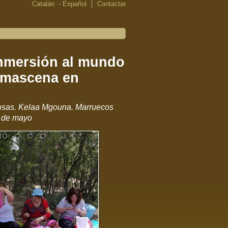
Catalán
-
Español
Contactar
nmersión al mundo
amascena en
Rosas. Kelaa Mgouna. Marruecos
7 de mayo