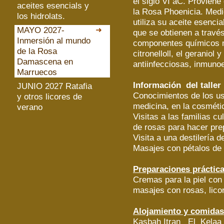
el siglo VI aC. Proviene
aceites esencials y
la Rosa Phoenicia. Med
los hidrolats.
utiliza su aceite esencia
MAYO 2027-
que se obtienen a través
Inmersión al mundo
componentes químicos m
de la Rosa
citronelloll, el geraniol
Damascena en
antiinfecciosas, inmuno
Marruecos
Información
del taller
JUNIO 2027 Ratafia
Conocimientos de los uso
y otros licores de
medicina, en la cosmétic
verano
Visitas a las familias c
de rosas para hacer pre
Visita a una destilería d
Masajes con pétalos de 
Preparaciones práctica
Cremas para la piel con 
masajes con rosas, licor
Alojamiento y comida
Kasbah Itran El Kelaa