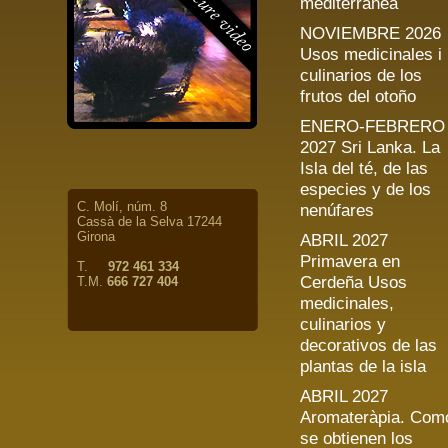
mediterránea
NOVIEMBRE 2026
Usos medicinales i
culinarios de los
frutos del otoño
ENERO-FEBRERO
2027 Sri Lanka. La
Isla del té, de las
especies y de los
C. Molí, núm. 8
nenúfares
Cassà de la Selva 17244
Girona
ABRIL 2027
Primavera en
T.
972 461 334
Cerdeña Usos
T.M.
666 727 404
medicinales,
culinarios y
decorativos de las
plantas de la isla
ABRIL 2027
Aromateràpia. Com
se obtienen los