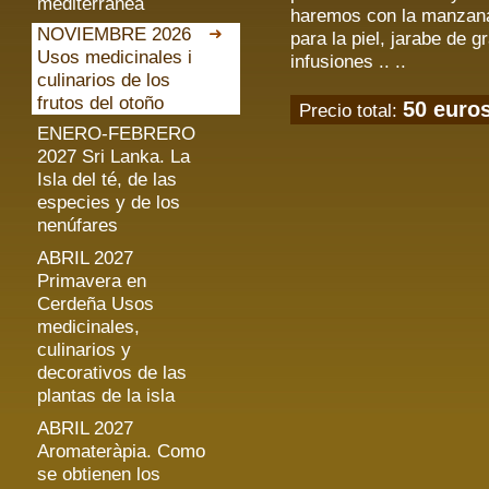
mediterránea
haremos con la manzana 
NOVIEMBRE 2026
para la piel, jarabe de 
Usos medicinales i
infusiones .. ..
culinarios de los
frutos del otoño
50 euro
Precio total:
ENERO-FEBRERO
2027 Sri Lanka. La
Isla del té, de las
especies y de los
nenúfares
ABRIL 2027
Primavera en
Cerdeña Usos
medicinales,
culinarios y
decorativos de las
plantas de la isla
ABRIL 2027
Aromateràpia. Como
se obtienen los