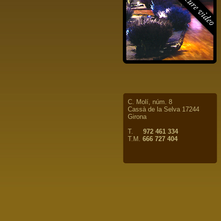
C. Molí, núm. 8
Cassà de la Selva 17244
Girona
T.
972 461 334
T.M.
666 727 404