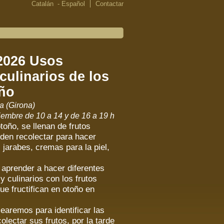
Catalán
-
Español
Contactar
026 Usos
culinarios de los
oño
a (Girona)
embre de 10 a 14 y de 16 a 19 h
oño, se llenan de frutos
den recolectar para hacer
jarabes, cremas para la piel,
s aprender a hacer diferentes
 culinarios con los frutos
ue fructifican en otoño en
aremos para identificar las
olectar sus frutos, por la tarde