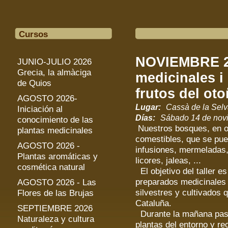
Cursos
NOVIEMBRE 2
JUNIO-JULIO 2026
Grecia, la almàciga
medicinales i 
de Quios
frutos del ot
AGOSTO 2026-
Lugar:
Cassà de la Selv
Iniciación al
Días:
Sábado 14 de novi
conocimiento de las
Nuestros bosques, en ot
plantas medicinales
comestibles, que se pue
AGOSTO 2026 -
infusiones, mermeladas, 
Plantas aromáticas y
licores, jaleas, ...
cosmética natural
El objetivo del taller e
preparados medicinales y
AGOSTO 2026 - Las
silvestres y cultivados q
Flores de las Brujas
Cataluña.
SEPTIEMBRE 2026
Durante la mañana pase
Naturaleza y cultura
plantas del entorno y rec